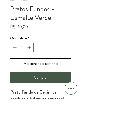
Pratos Fundos –
Esmalte Verde
Preço
R$ 110,00
Quantidade
*
Adicionar ao carrinho
Comprar
Prato Fundo de Cerâmica 
combina a beleza do artesanal 
com a funcionalidade para o seu 
dia a dia. Cada peça é 